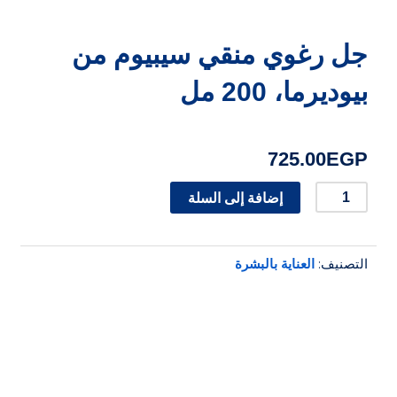
جل رغوي منقي سيبيوم من
بيوديرما، 200 مل
725.00
EGP
كمية
إضافة إلى السلة
جل
رغوي
التصنيف:
العناية بالبشرة
منقي
سيبيوم
من
بيوديرما،
200