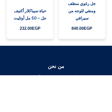
جل رغوي منظف
ومنقي للوجه من
حياة سيباكلار أكتيف
سيرافي
جل – 50 مل أوتليت
232.00
EGP
840.00
EGP
من نحن
لا يتعلق الأمر فقط بالصحة ، بل هو أبعد من ذلك.
هي حالة من الانسجام الكامل والمتكامل بين الصحة والجمال والعناية
بالجسم والعقل.
الصفحات
المساعدة