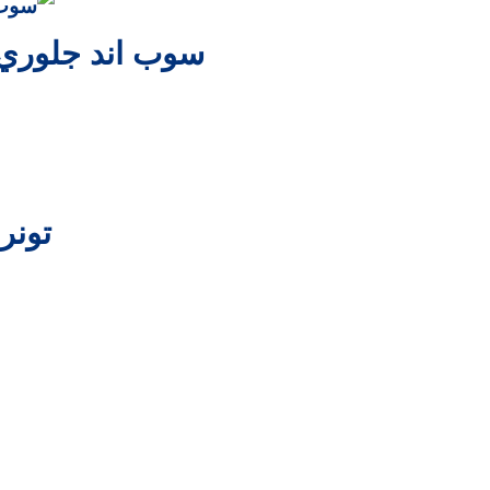
سوب اند جلوري صابون ونقاء 3 في 
تونر 
من نحن
لا يتعلق الأمر فقط بالصحة ، بل هو أبعد من ذلك.
هي حالة من الانسجام الكامل والمتكامل بين الصحة والجمال والعناية بالج