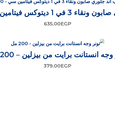
1 ديتوكس فيتامين سي – 350 مل
635.00
EGP
وجه انستانت برايت من بيزلين – 200 مل
379.00
EGP
سم