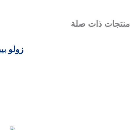
منتجات ذات صلة
زولو بيبي فيت د3 200