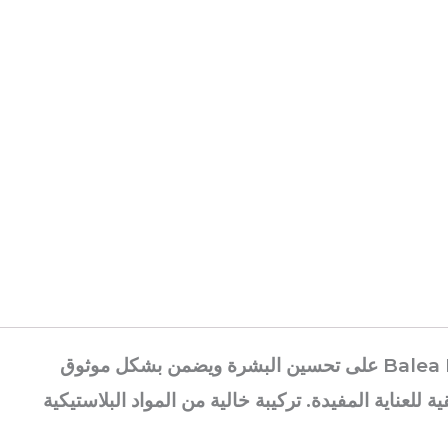
يرطب ينقي نسيج البشرة ينقي المسام المتضخمة للحصول على بشرة ناعمة ومتساوية يعمل مصل Balea Niacinamide على تحسين البشرة ويضمن بشكل موثوق
عناية المفيدة. تركيبة خالية من المواد البلاستيكية