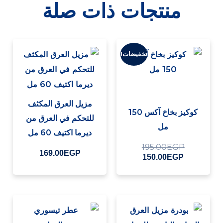
منتجات ذات صلة
السعر
السعر
الحالي
الأصلي
تخفيضات!
هو:
هو:
195.00EGP.
150.00EGP.
مزيل العرق المكثف
كوكيز بخاخ آكس 150
للتحكم في العرق من
مل
ديرما اكتيف 60 مل
195.00
EGP
169.00
EGP
150.00
EGP