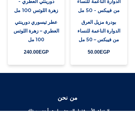
بودرة مزيل العرق
عطر تيسوري دورينتي
الدوارة الناعمة للنساء
العطري – زهرة اللوتس
من فيبكس – 50 مل
100 مل
240.00
EGP
50.00
EGP
من نحن
لا يتعلق الأمر فقط بالصحة ، بل هو أبعد من ذلك.
هي حالة من الانسجام الكامل والمتكامل بين الصحة والجمال والعناية
بالجسم والعقل.