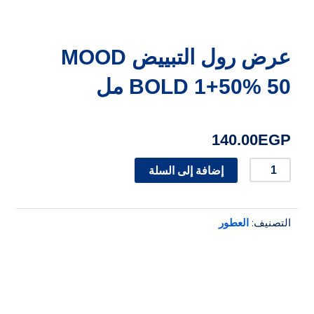
عرض رول التبييض MOOD
BOLD 1+50% 50 مل
140.00
EGP
كمية
إضافة إلى السلة
عرض
رول
التصنيف:
العطور
التبييض
MOOD
BOLD
1+50%